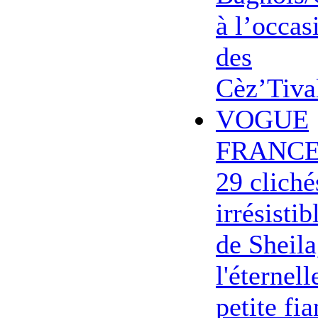
à l’occas
des
Cèz’Tiva
VOGUE
FRANCE
29 cliché
irrésistib
de Sheila
l'éternell
petite fi