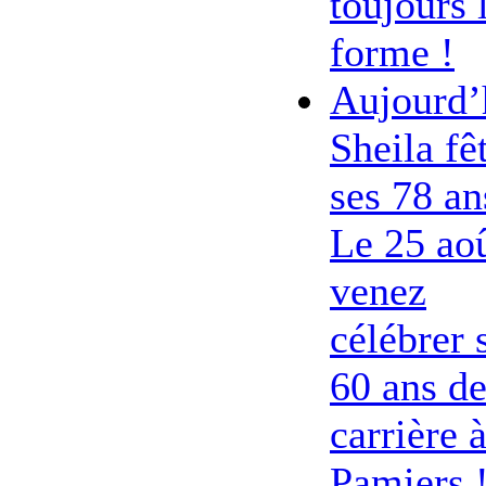
toujours 
forme !
Aujourd’
Sheila fê
ses 78 an
Le 25 ao
venez
célébrer 
60 ans d
carrière 
Pamiers 