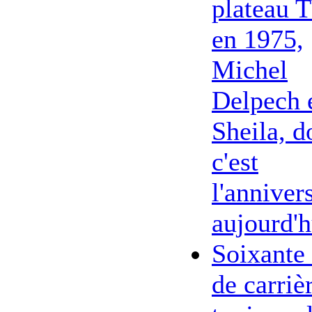
plateau 
en 1975,
Michel
Delpech 
Sheila, d
c'est
l'anniver
aujourd'h
Soixante
de carriè