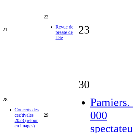
22
23
Revue de
21
presse de
l'été
30
Pamiers.
28
Concerts des
000
cez'tivales
29
2023 (retour
spectateu
en images)