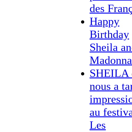
des Franç
Happy
Birthday
Sheila a
Madonna
SHEILA 
nous a ta
impressi
au festiv
Les