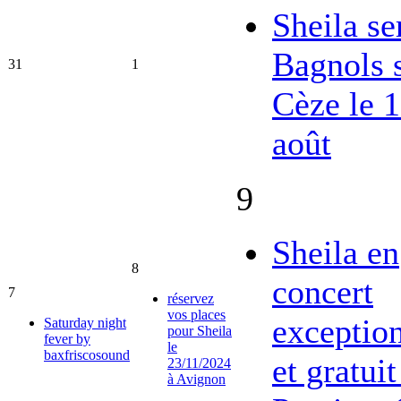
Sheila se
Bagnols 
31
1
Cèze le 
août
9
Sheila en
8
concert
7
réservez
vos places
exceptio
Saturday night
pour Sheila
fever by
le
baxfriscosound
et gratuit
23/11/2024
à Avignon