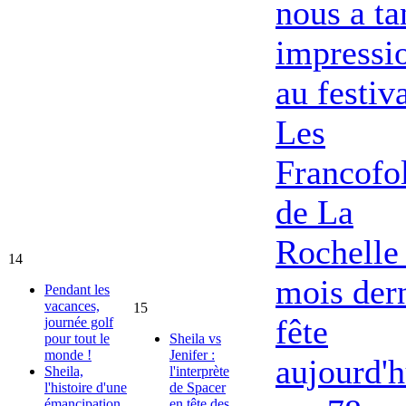
nous a ta
impressi
au festiv
Les
Francofol
de La
Rochelle 
14
mois dern
Pendant les
vacances,
15
fête
journée golf
pour tout le
Sheila vs
monde !
Jenifer :
aujourd'h
Sheila,
l'interprète
l'histoire d'une
de Spacer
émancipation
en tête des