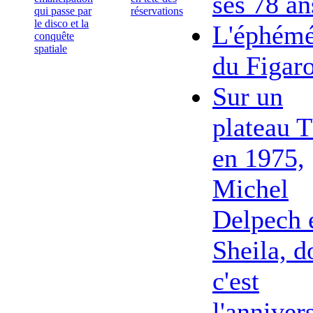
ses 78 an
qui passe par
réservations
le disco et la
L'éphémé
conquête
spatiale
du Figar
Sur un
plateau 
en 1975,
Michel
Delpech 
Sheila, d
c'est
l'anniver