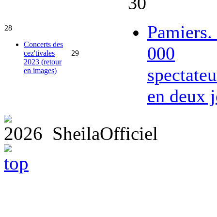
30
Pamiers.
28
Concerts des
000
cez'tivales
29
2023 (retour
spectateu
en images)
en deux j
2026 SheilaOfficiel