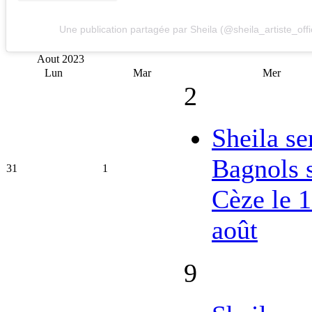
Une publication partagée par Sheila (@sheila_artiste_offic
Aout
2023
Lun
Mar
Mer
2
Sheila se
Bagnols 
31
1
Cèze le 
août
9