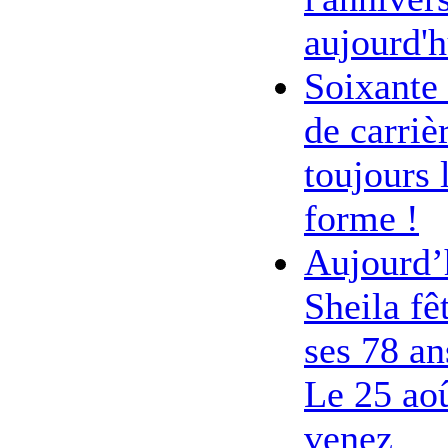
aujourd'h
Soixante
de carriè
toujours 
forme !
Aujourd’
Sheila fê
ses 78 an
Le 25 ao
venez