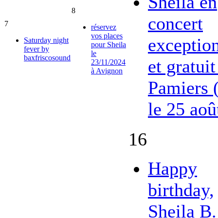
Sheila en
8
concert
7
réservez
vos places
exceptio
Saturday night
pour Sheila
fever by
le
baxfriscosound
et gratuit
23/11/2024
à Avignon
Pamiers 
le 25 aoû
16
Happy
birthday,
Sheila B.