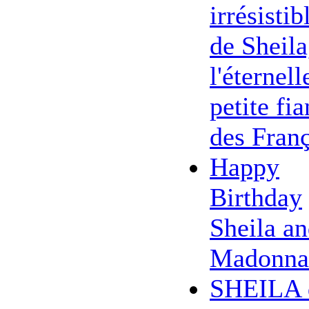
irrésistib
de Sheila
l'éternell
petite fi
des Franç
Happy
Birthday
Sheila a
Madonna
SHEILA 