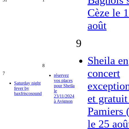
Cèze le 
août
9
Sheila en
8
concert
7
réservez
vos places
exceptio
Saturday night
pour Sheila
fever by
le
baxfriscosound
et gratuit
23/11/2024
à Avignon
Pamiers 
le 25 aoû