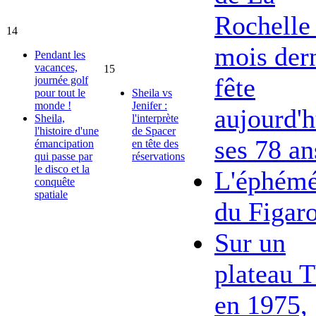
Rochelle 
14
mois dern
Pendant les
vacances,
15
fête
journée golf
pour tout le
Sheila vs
monde !
Jenifer :
aujourd'h
Sheila,
l'interprète
l'histoire d'une
de Spacer
ses 78 an
émancipation
en tête des
qui passe par
réservations
le disco et la
L'éphémé
conquête
spatiale
du Figar
Sur un
plateau 
en 1975,