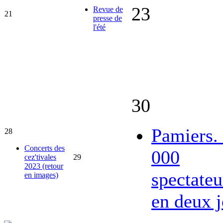
23
Revue de
21
presse de
l'été
30
Pamiers.
28
Concerts des
000
cez'tivales
29
2023 (retour
spectateu
en images)
en deux j