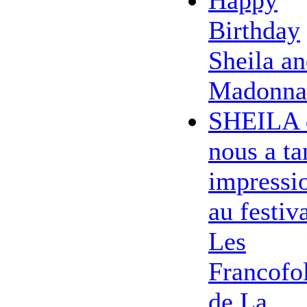
Birthday
Sheila a
Madonna
SHEILA 
nous a ta
impressi
au festiv
Les
Francofol
de La