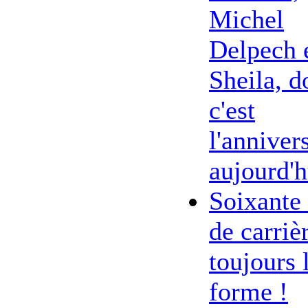
Michel
Delpech 
Sheila, d
c'est
l'anniver
aujourd'h
Soixante
de carriè
toujours 
forme !