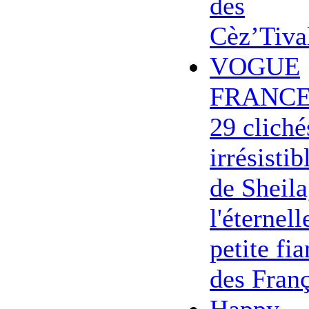
des
Cèz’Tiva
VOGUE
FRANCE
29 cliché
irrésistib
de Sheila
l'éternell
petite fi
des Franç
Happy