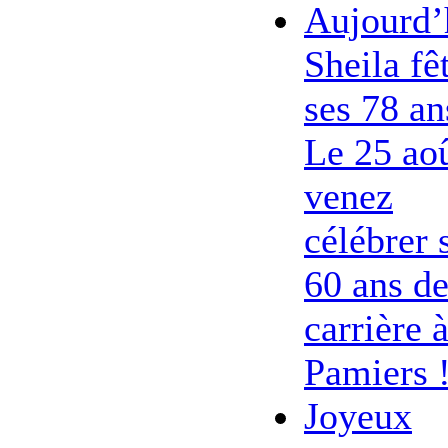
Aujourd’
Sheila fê
ses 78 an
Le 25 ao
venez
célébrer 
60 ans d
carrière 
Pamiers 
Joyeux