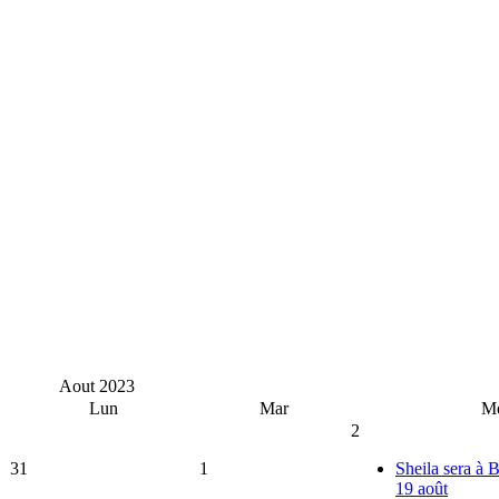
Aout
2023
Lun
Mar
M
2
31
1
Sheila sera à 
19 août