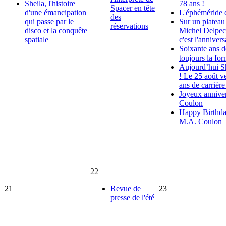
Sheila, l'histoire
78 ans !
Spacer en tête
d'une émancipation
L'éphéméride 
des
qui passe par le
Sur un platea
réservations
disco et la conquête
Michel Delpech
spatiale
c'est l'anniver
Soixante ans de
toujours la for
Aujourd’hui Sh
! Le 25 août v
ans de carrière
Joyeux anniver
Coulon
Happy Birthda
M.A. Coulon
22
21
Revue de
23
presse de l'été