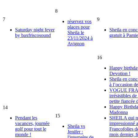
8
7
9
réservez vos
places pour
Saturday night fever
Sheila en conc
Sheila le
by baxfriscosound
gratuit à Pamie
23/11/2024 à
Avignon
16
Happy birthday
Devotion !
Sheila en conc
à l’occasion d
VOGUE FRANC
irrésistibles de
petite fiancée 
Happy Birthda
14
Madonna
15
Pendant les
SHEILA qui no
vacances, journée
impressionné a
Sheila vs
golf pour tout le
Francofolies d
Jenifer :
monde !
mois dernier, f
l'interprète de