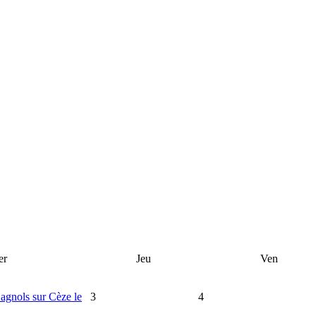
er
Jeu
Ven
Bagnols sur Cèze le
3
4