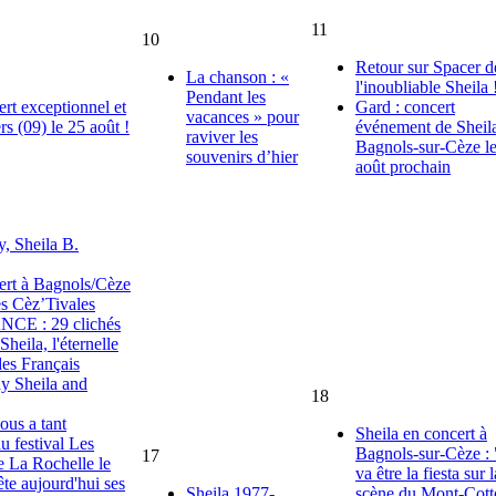
11
10
Retour sur Spacer d
La chanson : «
l'inoubliable Sheila 
Pendant les
ert exceptionnel et
Gard : concert
vacances » pour
rs (09) le 25 août !
événement de Sheil
raviver les
Bagnols-sur-Cèze l
souvenirs d’hier
août prochain
, Sheila B.
ert à Bagnols/Cèze
es Cèz’Tivales
E : 29 clichés
 Sheila, l'éternelle
des Français
y Sheila and
18
us a tant
Sheila en concert à
u festival Les
Bagnols-sur-Cèze :
17
e La Rochelle le
va être la fiesta sur l
ête aujourd'hui ses
Sheila 1977-
scène du Mont-Cott