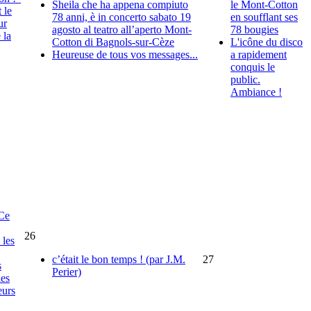
Sheila che ha appena compiuto
le Mont-Cotton
 le
78 anni, è in concerto sabato 19
en soufflant ses
ur
agosto al teatro all’aperto Mont-
78 bougies
 la
Cotton di Bagnols-sur-Cèze
L'icône du disco
Heureuse de tous vos messages...
a rapidement
conquis le
public.
Ambiance !
"Ce
26
 les
c’était le bon temps ! (par J.M.
27
s
Perier)
les
eurs