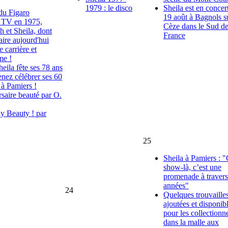
1979 : le disco
Sheila est en concert
du Figaro
19 août à Bagnols s
u TV en 1975,
Cèze dans le Sud de
 et Sheila, dont
France
saire aujourd'hui
 carrière et
me !
eila fête ses 78 ans
enez célébrer ses 60
 à Pamiers !
saire beauté par O.
y Beauty ! par
25
Sheila à Pamiers : 
show-là, c’est une
promenade à travers
années"
24
Quelques trouvaille
ajoutées et disponib
pour les collectionn
dans la malle aux