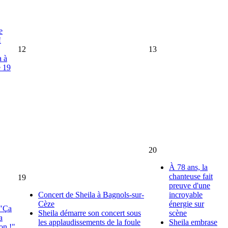
e
!
12
13
a à
e 19
20
À 78 ans, la
chanteuse fait
19
preuve d'une
Concert de Sheila à Bagnols-sur-
incroyable
Cèze
énergie sur
 "Ça
Sheila démarre son concert sous
scène
a
les applaudissements de la foule
Sheila embrase
on !"