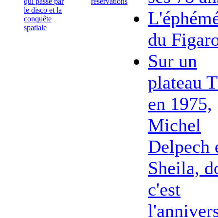
qui passe par
réservations
le disco et la
L'éphémé
conquête
spatiale
du Figar
Sur un
plateau 
en 1975,
Michel
Delpech 
Sheila, d
c'est
l'anniver