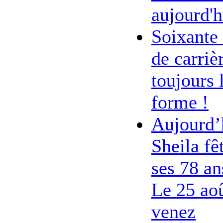
aujourd'h
Soixante
de carriè
toujours 
forme !
Aujourd’
Sheila fê
ses 78 an
Le 25 ao
venez