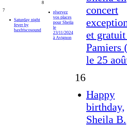
8
concert
7
réservez
vos places
exceptio
Saturday night
pour Sheila
fever by
le
baxfriscosound
et gratuit
23/11/2024
à Avignon
Pamiers 
le 25 aoû
16
Happy
birthday,
Sheila B.