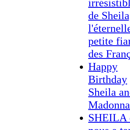
irrésistib
de Sheila
l'éternell
petite fi
des Franç
Happy
Birthday
Sheila a
Madonna
SHEILA 