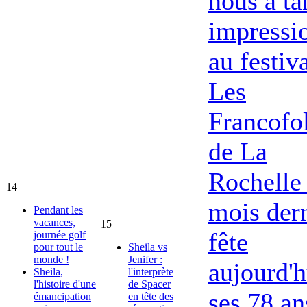
nous a ta
impressi
au festiv
Les
Francofol
de La
Rochelle 
14
mois dern
Pendant les
vacances,
15
fête
journée golf
pour tout le
Sheila vs
monde !
Jenifer :
aujourd'h
Sheila,
l'interprète
l'histoire d'une
de Spacer
ses 78 an
émancipation
en tête des