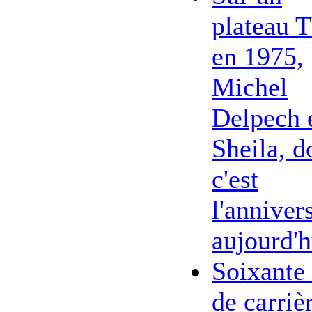
plateau 
en 1975,
Michel
Delpech 
Sheila, d
c'est
l'anniver
aujourd'h
Soixante
de carriè