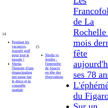
Les
Francofol
de La
Rochelle 
14
mois dern
Pendant les
vacances,
15
fête
journée golf
pour tout le
Sheila vs
monde !
Jenifer :
aujourd'h
Sheila,
l'interprète
l'histoire d'une
de Spacer
ses 78 an
émancipation
en tête des
qui passe par
réservations
le disco et la
L'éphémé
conquête
spatiale
du Figar
Sur un