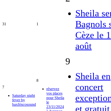
Sheila se
Bagnols 
31
1
Cèze le 
août
9
Sheila en
8
concert
7
réservez
vos places
exceptio
Saturday night
pour Sheila
fever by
le
baxfriscosound
et gratuit
23/11/2024