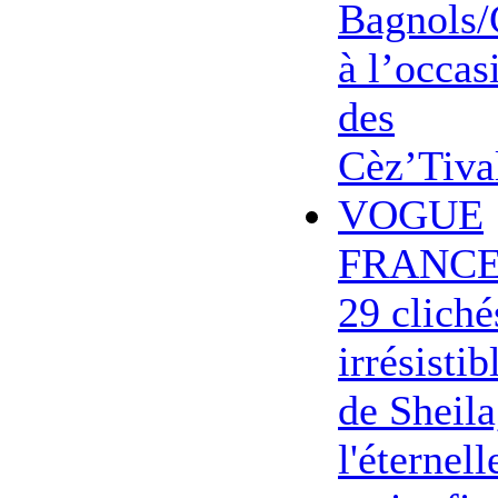
Bagnols/
à l’occas
des
Cèz’Tiva
VOGUE
FRANCE
29 cliché
irrésistib
de Sheila
l'éternell