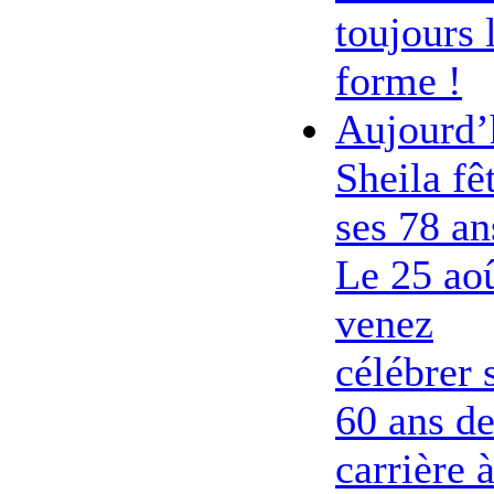
toujours 
forme !
Aujourd’
Sheila fê
ses 78 an
Le 25 ao
venez
célébrer 
60 ans d
carrière 