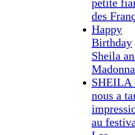
petite fi
des Franç
Happy
Birthday
Sheila a
Madonna
SHEILA 
nous a ta
impressi
au festiv