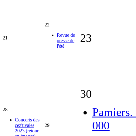
22
23
Revue de
21
presse de
l'été
30
Pamiers.
28
Concerts des
000
cez'tivales
29
2023 (retour