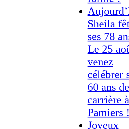
Aujourd’
Sheila fê
ses 78 an
Le 25 ao
venez
célébrer 
60 ans d
carrière 
Pamiers 
Joyeux