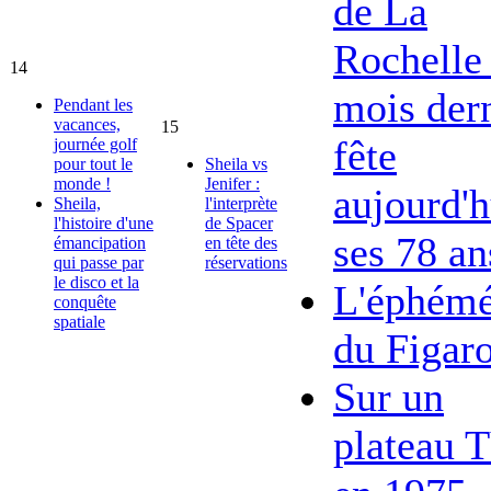
de La
Rochelle 
14
mois dern
Pendant les
vacances,
15
fête
journée golf
pour tout le
Sheila vs
monde !
Jenifer :
aujourd'h
Sheila,
l'interprète
l'histoire d'une
de Spacer
ses 78 an
émancipation
en tête des
qui passe par
réservations
le disco et la
L'éphémé
conquête
spatiale
du Figar
Sur un
plateau 