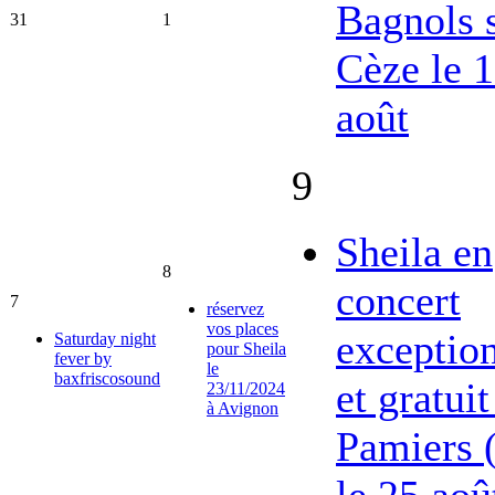
Bagnols 
31
1
Cèze le 
août
9
Sheila en
8
concert
7
réservez
vos places
exceptio
Saturday night
pour Sheila
fever by
le
baxfriscosound
et gratuit
23/11/2024
à Avignon
Pamiers 
le 25 aoû