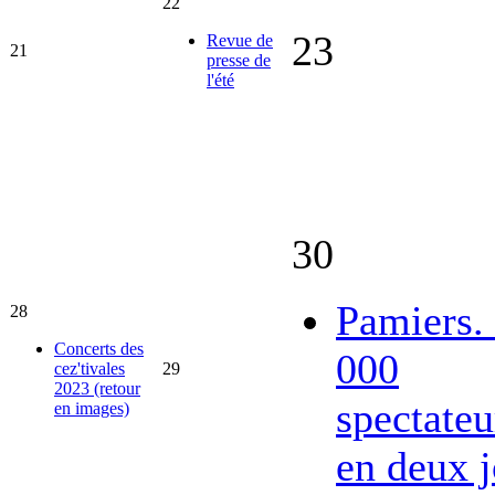
22
23
Revue de
21
presse de
l'été
30
Pamiers.
28
Concerts des
000
cez'tivales
29
2023 (retour
spectateu
en images)
en deux j