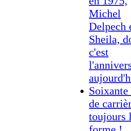
en 1975,
Michel
Delpech 
Sheila, d
c'est
l'anniver
aujourd'h
Soixante
de carriè
toujours 
forme !