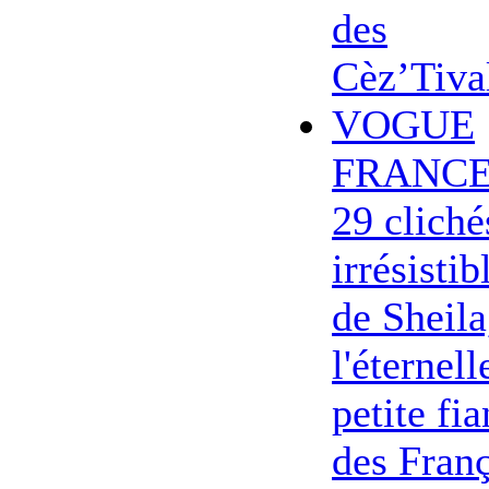
des
Cèz’Tiva
VOGUE
FRANCE
29 cliché
irrésistib
de Sheila
l'éternell
petite fi
des Franç