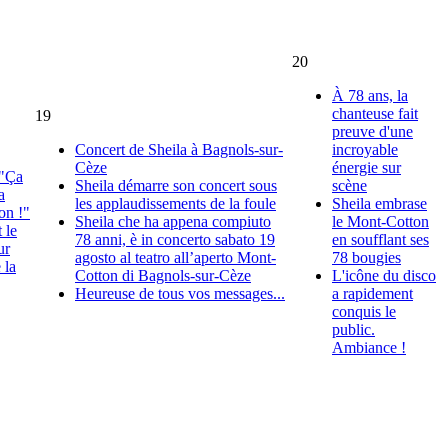
20
À 78 ans, la
chanteuse fait
19
preuve d'une
Concert de Sheila à Bagnols-sur-
incroyable
Cèze
énergie sur
 "Ça
Sheila démarre son concert sous
scène
a
les applaudissements de la foule
Sheila embrase
on !"
Sheila che ha appena compiuto
le Mont-Cotton
 le
78 anni, è in concerto sabato 19
en soufflant ses
ur
agosto al teatro all’aperto Mont-
78 bougies
 la
Cotton di Bagnols-sur-Cèze
L'icône du disco
Heureuse de tous vos messages...
a rapidement
conquis le
public.
Ambiance !