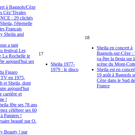
ert à Bagnols/Cèze
es Cèz’Tivales
E : 29 clichés
 Sheila, l'éternelle
des Français
y Sheila and
18
us a tant
Sheila en concert à
u festival Les
Bagnols-sur-Cèze :
17
e La Rochelle le
va être la fiesta sur l
ête aujourd'hui ses
Sheila 1977-
scène du Mont-Cott
1979 : le disco
Sheila est en concert
du Figaro
19 août à Bagnols s
u TV en 1975,
Cèze dans le Sud de
 et Sheila, dont
France
saire aujourd'hui
 carrière et
me !
eila fête ses 78 ans
enez célébrer ses 60
 à Pamiers !
saire beauté par O.
y Beauty ! par