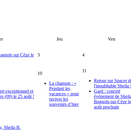
er
Jeu
Ven
Bagnols sur Cèze le
3
4
11
10
Retour sur Spacer d
La chanson : «
l'inoubliable Sheila 
Pendant les
ert exceptionnel et
Gard : concert
vacances » pour
rs (09) le 25 août !
événement de Sheil
raviver les
Bagnols-sur-Cèze l
souvenirs d’hier
août prochain
, Sheila B.