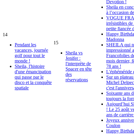
Devotion !
Sheila en conc
à l’occasion d
VOGUE FRANC
irrésistibles de
petite fiancée 
Happy Birthda
14
Madonna
15
Pendant les
SHEILA qui no
vacances, journée
impressionné a
Sheila vs
golf pour tout le
Francofolies d
Jenifer :
monde !
mois dernier, f
l'interprète de
Sheila, l'histoire
78 ans !
Spacer en tête
d'une émancipation
L'éphéméride 
des
qui passe par le
Sur un platea
réservations
disco et la conquête
Michel Delpech
spatiale
c'est l'anniver
Soixante ans de
toujours la for
Aujourd’hui Sh
! Le 25 août v
ans de carrière
Joyeux anniver
Coulon
Happy Birthda