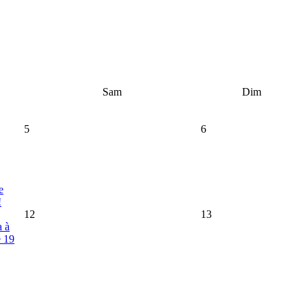
Sam
Dim
5
6
e
!
12
13
a à
e 19