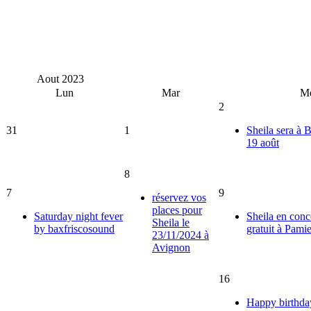
Aout
2023
Lun
Mar
M
2
31
1
Sheila sera à 
19 août
8
7
9
réservez vos
places pour
Saturday night fever
Sheila en conc
Sheila le
by baxfriscosound
gratuit à Pamie
23/11/2024 à
Avignon
16
Happy birthday