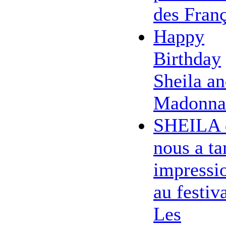
des Franç
Happy
Birthday
Sheila a
Madonna
SHEILA 
nous a ta
impressi
au festiv
Les