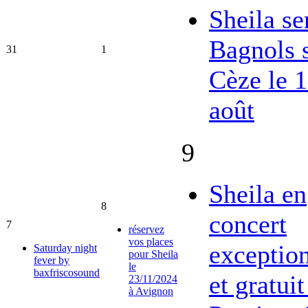
Sheila se
Bagnols 
31
1
Cèze le 
août
9
Sheila en
8
concert
7
réservez
vos places
exceptio
Saturday night
pour Sheila
fever by
le
baxfriscosound
et gratuit
23/11/2024
à Avignon