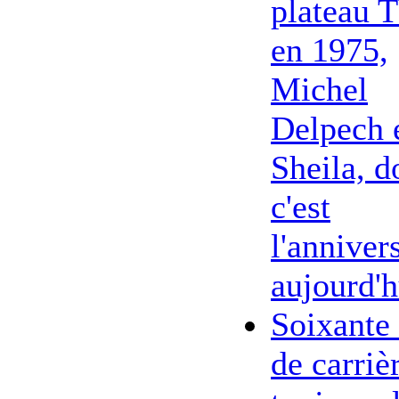
plateau 
en 1975,
Michel
Delpech 
Sheila, d
c'est
l'anniver
aujourd'h
Soixante
de carriè