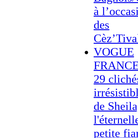
à l’occas
des
Cèz’Tiva
VOGUE
FRANCE
29 cliché
irrésistib
de Sheila
l'éternell
petite fi