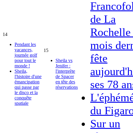
Francofol
de La
Rochelle 
14
mois dern
Pendant les
vacances,
15
fête
journée golf
pour tout le
Sheila vs
monde !
Jenifer :
aujourd'h
Sheila,
l'interprète
l'histoire d'une
de Spacer
ses 78 an
émancipation
en tête des
qui passe par
réservations
le disco et la
L'éphémé
conquête
spatiale
du Figar
Sur un