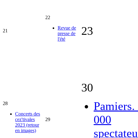
22
23
Revue de
21
presse de
l'été
30
Pamiers.
28
Concerts des
000
cez'tivales
29
2023 (retour
spectateu
en images)