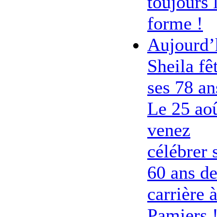
toujours 
forme !
Aujourd’
Sheila fê
ses 78 an
Le 25 ao
venez
célébrer 
60 ans d
carrière 
Pamiers 