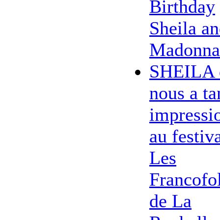
Birthday
Sheila a
Madonna
SHEILA 
nous a ta
impressi
au festiv
Les
Francofol
de La