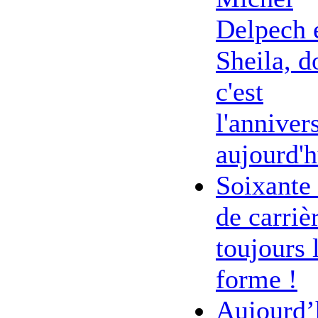
Delpech 
Sheila, d
c'est
l'anniver
aujourd'h
Soixante
de carriè
toujours 
forme !
Aujourd’