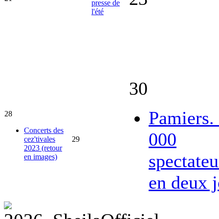
presse de
l'été
30
Pamiers.
28
Concerts des
000
cez'tivales
29
2023 (retour
spectateu
en images)
en deux j