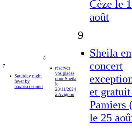
Cèze le 
août
9
Sheila en
8
concert
7
réservez
vos places
exceptio
Saturday night
pour Sheila
fever by
le
baxfriscosound
et gratuit
23/11/2024
à Avignon
Pamiers 
le 25 aoû