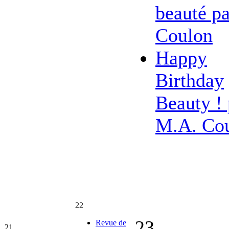
beauté pa
Coulon
Happy
Birthday
Beauty ! 
M.A. Co
22
23
Revue de
21