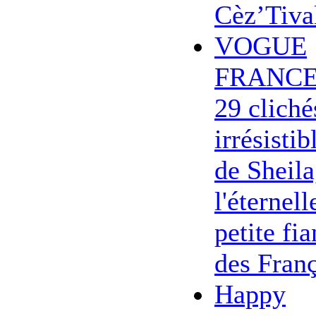
Cèz’Tiva
VOGUE
FRANCE
29 cliché
irrésistib
de Sheila
l'éternell
petite fi
des Franç
Happy