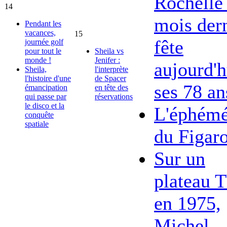
Rochelle 
14
mois dern
Pendant les
vacances,
15
fête
journée golf
pour tout le
Sheila vs
monde !
Jenifer :
aujourd'h
Sheila,
l'interprète
l'histoire d'une
de Spacer
ses 78 an
émancipation
en tête des
qui passe par
réservations
le disco et la
L'éphémé
conquête
spatiale
du Figar
Sur un
plateau 
en 1975,
Michel