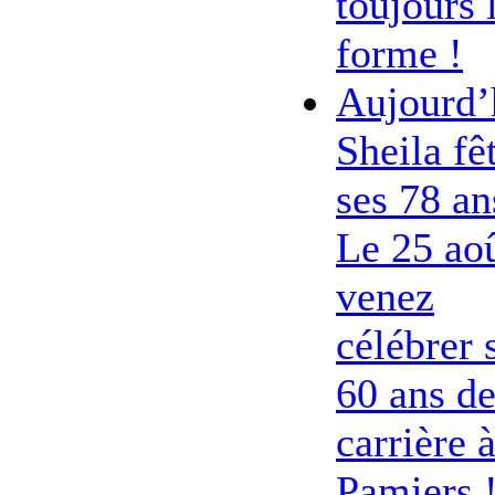
toujours 
forme !
Aujourd’
Sheila fê
ses 78 an
Le 25 ao
venez
célébrer 
60 ans d
carrière 
Pamiers 