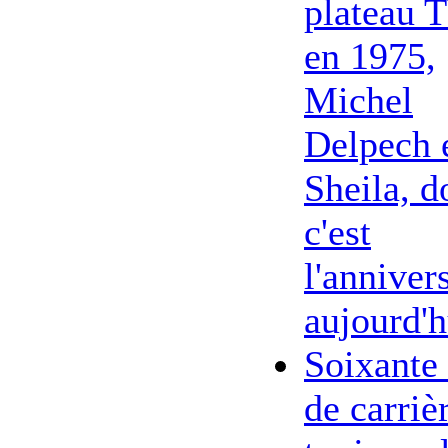
plateau 
en 1975,
Michel
Delpech 
Sheila, d
c'est
l'anniver
aujourd'h
Soixante
de carriè