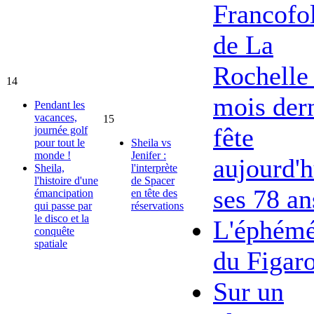
Francofol
de La
Rochelle 
14
mois dern
Pendant les
vacances,
15
fête
journée golf
pour tout le
Sheila vs
monde !
Jenifer :
aujourd'h
Sheila,
l'interprète
l'histoire d'une
de Spacer
ses 78 an
émancipation
en tête des
qui passe par
réservations
le disco et la
L'éphémé
conquête
spatiale
du Figar
Sur un