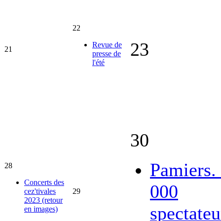
22
23
Revue de
21
presse de
l'été
30
Pamiers.
28
Concerts des
000
cez'tivales
29
2023 (retour
spectateu
en images)