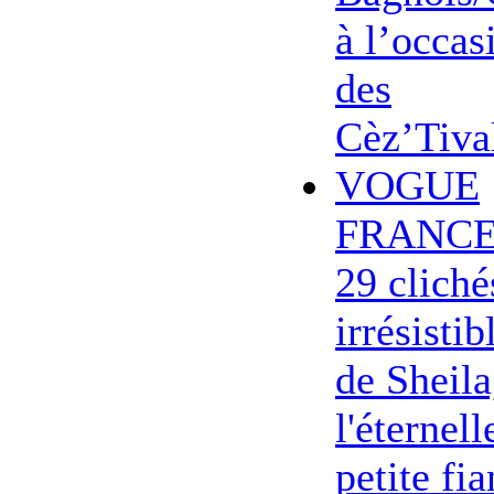
à l’occas
des
Cèz’Tiva
VOGUE
FRANCE
29 cliché
irrésistib
de Sheila
l'éternell
petite fi