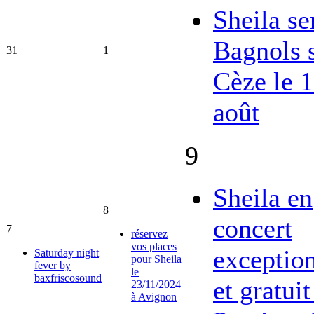
Sheila se
Bagnols 
31
1
Cèze le 
août
9
Sheila en
8
concert
7
réservez
vos places
exceptio
Saturday night
pour Sheila
fever by
le
baxfriscosound
et gratuit
23/11/2024
à Avignon