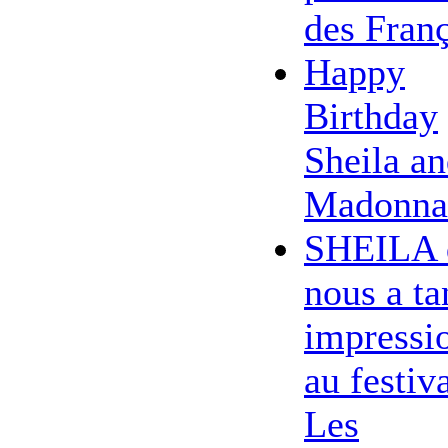
des Franç
Happy
Birthday
Sheila a
Madonna
SHEILA 
nous a ta
impressi
au festiv
Les