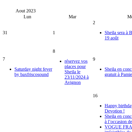
Aout
2023
Lun
Mar
M
2
31
1
Sheila sera à 
19 août
8
7
9
réservez vos
places pour
Saturday night fever
Sheila en conc
Sheila le
by baxfriscosound
gratuit à Pamie
23/11/2024 à
Avignon
16
Happy birthday
Devotion !
Sheila en conc
à l’occasion d
VOGUE FRANC