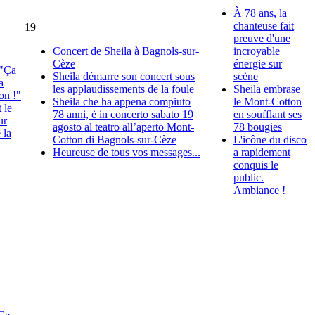
À 78 ans, la
chanteuse fait
19
preuve d'une
Concert de Sheila à Bagnols-sur-
incroyable
Cèze
énergie sur
 "Ça
Sheila démarre son concert sous
scène
a
les applaudissements de la foule
Sheila embrase
on !"
Sheila che ha appena compiuto
le Mont-Cotton
 le
78 anni, è in concerto sabato 19
en soufflant ses
ur
agosto al teatro all’aperto Mont-
78 bougies
 la
Cotton di Bagnols-sur-Cèze
L'icône du disco
Heureuse de tous vos messages...
a rapidement
conquis le
public.
Ambiance !