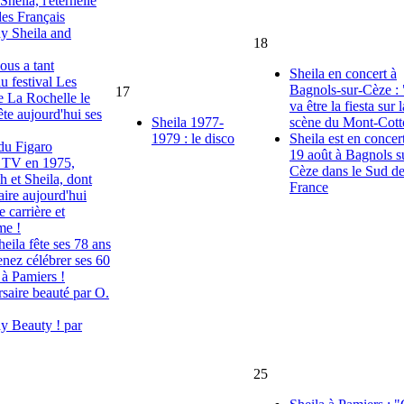
 Sheila, l'éternelle
des Français
y Sheila and
18
us a tant
Sheila en concert à
u festival Les
Bagnols-sur-Cèze :
17
e La Rochelle le
va être la fiesta sur l
ête aujourd'hui ses
Sheila 1977-
scène du Mont-Cott
1979 : le disco
Sheila est en concert
du Figaro
19 août à Bagnols s
u TV en 1975,
Cèze dans le Sud de
 et Sheila, dont
France
saire aujourd'hui
 carrière et
me !
eila fête ses 78 ans
enez célébrer ses 60
 à Pamiers !
saire beauté par O.
y Beauty ! par
25