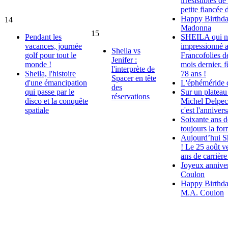
irrésistibles de
petite fiancée 
Happy Birthda
14
Madonna
15
Pendant les
SHEILA qui no
vacances, journée
impressionné a
Sheila vs
golf pour tout le
Francofolies d
Jenifer :
monde !
mois dernier, f
l'interprète de
Sheila, l'histoire
78 ans !
Spacer en tête
d'une émancipation
L'éphéméride 
des
qui passe par le
Sur un platea
réservations
disco et la conquête
Michel Delpech
spatiale
c'est l'anniver
Soixante ans de
toujours la for
Aujourd’hui Sh
! Le 25 août v
ans de carrière
Joyeux anniver
Coulon
Happy Birthda
M.A. Coulon