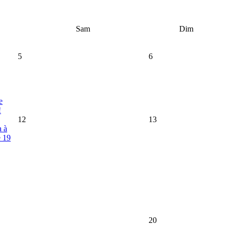
Sam
Dim
5
6
e
!
12
13
a à
e 19
20