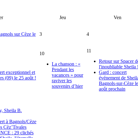
er
Jeu
Ven
Bagnols sur Cèze le
3
4
11
10
Retour sur Spacer d
La chanson : «
l'inoubliable Sheila 
Pendant les
ert exceptionnel et
Gard : concert
vacances » pour
rs (09) le 25 août !
événement de Sheil
raviver les
Bagnols-sur-Cèze l
souvenirs d’hier
août prochain
, Sheila B.
ert à Bagnols/Cèze
es Cèz’Tivales
E : 29 clichés