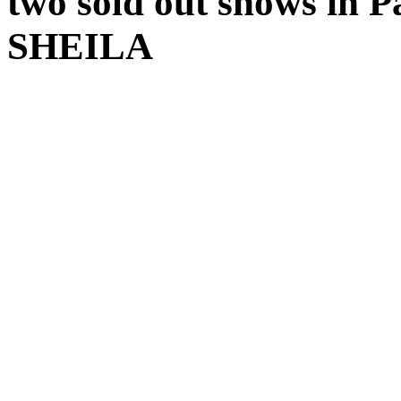
two sold out shows in P
SHEILA